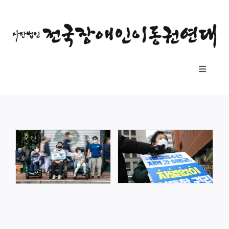
콘
텐
츠
로
건
Toggle
너
Navigat
뛰
소개
기
자료실
공지사항
후원하기