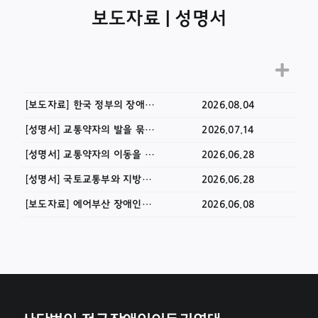
보도자료 | 성명서
[보도자료] 한국 정부의 장애인 시외이동권 보장 촉구 유엔 개인진정 기자회견
2026.08.04
[성명서] 교통약자의 발을 묶는 김해시 교통약자콜택시 요금 인상을 강력히 규탄한다!
2026.07.14
[성명서] 교통약자의 이동을 도비 낭비 취급하며 이동권 퇴행하는 강원특별자치도를 규탄한다! — 강원특별자치도는 특별교통수단 이용 횟수 제한, 광역 이동 제한 즉각 철회하라
2026.06.28
[성명서] 국토교통부와 지방자치단체는 교통약자끼리 특별교통수단으로 싸우게 하지 말고 법이 정한 대로 휠체어 이용자에게 우선 배차하라!
2026.06.28
[보도자료] 에어부산 장애인차별행위 규탄과 공항 내 심리안정실 설치 요구 기자회견
2026.06.08