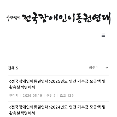
콘
텐
츠
로
건
Toggle
너
Navigat
뛰
소개
기
자료실
전체 5
<전국장애인이동권연대>2025년도 연간 기부금 모금액 및
공지사항
활용실적명세서
관리자
|
2026.05.19
|
추천 2
|
조회 139
후원하기
<전국장애인이동권연대>2024년도 연간 기부금 모금액 및
활용실적명세서