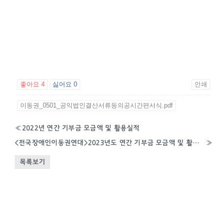
좋아요
4
싫어요
0
인쇄
이동권_0501_공익법인결산서류등의공시간편서식.pdf
«
2022년 연간 기부금 모금액 및 활용실적
<전국장애인이동권연대>2023년도 연간 기부금 모금액 및 활용실적명세서
»
목록보기