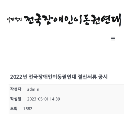
콘
텐
츠
로
건
Toggle
너
Navigat
뛰
소개
기
자료실
2022년 전국장애인이동권연대 결산서류 공시
작성자
admin
공지사항
작성일
2023-05-01 14:39
조회
1682
후원하기