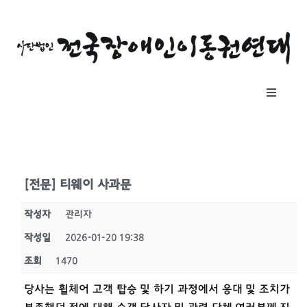
콘
텐
츠
로
건
Toggle
너
Navigat
뛰
소개
기
자료실
[전문] 티웨이 사과문
작성자
관리자
공지사항
작성일
2026-01-20 19:38
조회
1470
후원하기
당사는 휠체어 고객 탑승 및 하기 과정에서 응대 및 조치가