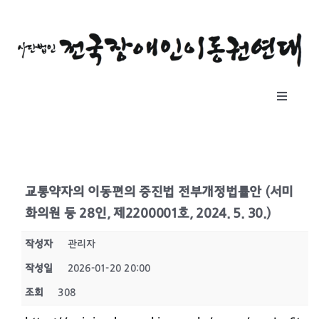
콘
텐
츠
로
건
Toggle
너
Navigat
뛰
소개
기
자료실
교통약자의 이동편의 증진법 전부개정법률안 (서미
화의원 등 28인, 제2200001호, 2024. 5. 30.)
공지사항
작성자
관리자
작성일
2026-01-20 20:00
후원하기
조회
308