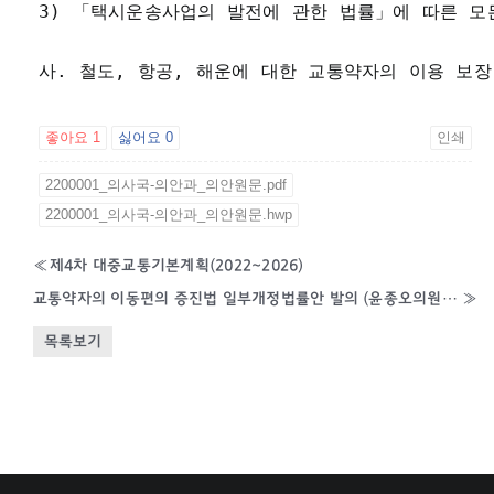
3) 「택시운송사업의 발전에 관한 법률」에 따른 모
사. 철도, 항공, 해운에 대한 교통약자의 이용 보장
좋아요
1
싫어요
0
인쇄
2200001_의사국-의안과_의안원문.pdf
2200001_의사국-의안과_의안원문.hwp
«
제4차 대중교통기본계획(2022~2026)
교통약자의 이동편의 증진법 일부개정법률안 발의 (윤종오의원 등 12인, 제2216117호, 2026. 1. 16.)
»
목록보기