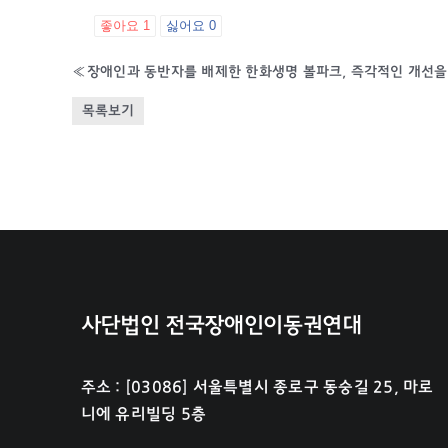
좋아요
1
싫어요
0
«
장애인과 동반자를 배제한 한화생명 볼파크, 즉각적인 개선을
목록보기
사단법인 전국장애인이동권연대
주소 : [03086] 서울특별시 종로구 동숭길 25, 마로
니에 유리빌딩 5층