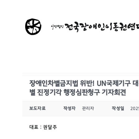
콘
텐
츠
로
건
너
뛰
기
장애인차별금지법 위반! UN국제기구 대
별 진정기각 행정심판청구 기자회견
보도자료
작성자
관리자
작성일
202
대표 : 권달주