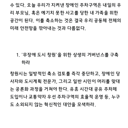
수 있다. 오늘 우리가 지켜낸 장애인 주차구역은 내일의 우
리 부모님, 혹은 예기치 못한 사고를 당한 내 가족을 위한
공간이 된다. 이를 축소하는 것은 결국 우리 공동체 전체의
미래 안전망을 깎아내는 것과 다름없다.
‘무장애 도시 창원’을 위한 상생의 거버넌스를 구축
하라
창원시는 일방적인 축소 검토를 즉각 중단하고, 장애인 당
사자와 도시계획 전문가, 그리고 일반 시민이 머리를 맞대
는 공론화 과정을 거쳐야 한다. 유휴 시간대 공유 주차제
도입이나 교통약자 우선 주차구역의 효율적 운영 등, 누구
도 소외되지 않는 혁신적인 대안을 모색하라.