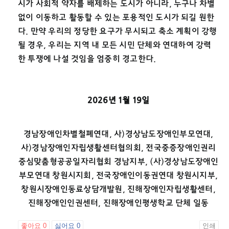
시가 사회적 약자를 배제하는 도시가 아니라, 누구나 차별
없이 이동하고 활동할 수 있는 포용적인 도시가 되길 원한
다. 만약 우리의 정당한 요구가 무시되고 축소 계획이 강행
될 경우, 우리는 지역 내 모든 시민 단체와 연대하여 강력
한 투쟁에 나설 것임을 엄중히 경고한다.
2026
년
1
월
19
일
경남장애인차별철폐연대, 사)경상남도장애인부모연대,
사)경남장애인자립생활센터협의회, 전국중증장애인권리
중심맞춤형공공일자리협회 경남지부, (사)경상남도장애인
부모연대 창원시지회, 전국장애인이동권연대 창원시지부,
창원시장애인동료상담개발원, 진해장애인자립생활센터,
진해장애인인권센터, 진해장애인평생학교 단체 일동
좋아요
0
싫어요
0
인쇄