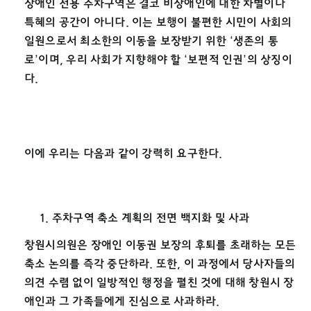
장애인 전용 주차구역은 결코 비장애인에 대한 차별이나
특혜의 공간이 아니다. 이는 보행이 불편한 시민이 사회의
일원으로서 최소한의 이동을 보장받기 위한 ‘생존의 통
로’이며, 우리 사회가 지향해야 할 ‘보편적 인권’의 상징이
다.
이에 우리는 다음과 같이 강력히 요구한다.
주차구역 축소 계획의 전면 백지화 및 사과
창원시의원은 장애인 이동권 보장의 후퇴를 초래하는 모든
축소 논의를 즉각 중단하라. 또한, 이 과정에서 당사자들의
의견 수렴 없이 일방적인 행정을 펼친 것에 대해 창원시 장
애인과 그 가족들에게 진심으로 사과하라.