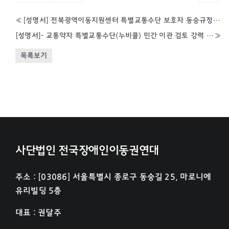
«
[성명서] 전북광역이동지원센터 특별교통수단 보호자 동승규정 삭제를 환영한다. 이제 3시간이나 되는 장콜 대기시간 줄여 장애인이동권 완전 보장하라!
[성명서]- 교통약자 특별교통수단(누비콜) 민간 이관 검토 강력 규탄 및 철회 촉구 - “창원시는 교통약자의 발을 ‘수익’의 잣대로 재단하지 마라”
»
목록보기
사단법인 전국장애인이동권연대
주소 : [03086] 서울특별시 종로구 동숭길 25, 마로니에
유리빌딩 5층
대표 : 권달주