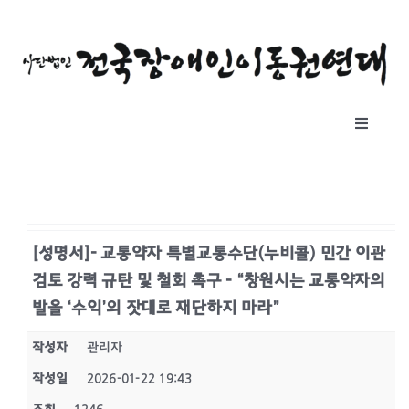
콘
텐
츠
로
건
Toggle
너
Navigat
뛰
소개
기
자료실
[성명서]- 교통약자 특별교통수단(누비콜) 민간 이관
검토 강력 규탄 및 철회 촉구 - “창원시는 교통약자의
공지사항
발을 ‘수익’의 잣대로 재단하지 마라”
작성자
관리자
후원하기
작성일
2026-01-22 19:43