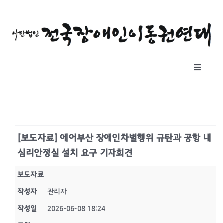
콘
텐
츠
로
건
Toggle
너
Navigat
뛰
소개
기
자료실
[보도자료] 에어부산 장애인차별행위 규탄과 공항 내
심리안정실 설치 요구 기자회견
공지사항
보도자료
후원하기
작성자
관리자
작성일
2026-06-08 18:24