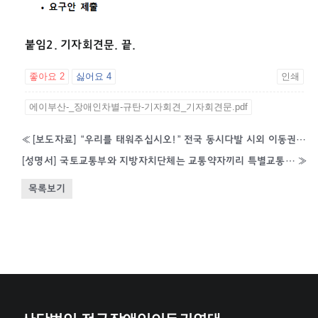
붙임2. 기자회견문. 끝.
좋아요
2
싫어요
4
인쇄
에이부산-_장애인차별-규탄-기자회견_기자회견문.pdf
«
[보도자료] “우리를 태워주십시오!” 전국 동시다발 시외 이동권 차별구제 소송 접수 시작
[성명서] 국토교통부와 지방자치단체는 교통약자끼리 특별교통수단으로 싸우게 하지 말고 법이 정한 대로 휠체어 이용자에게 우선 배차하라!
»
목록보기