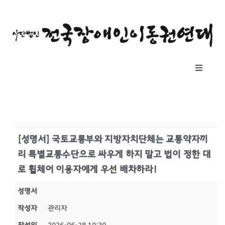
콘
텐
츠
로
건
Toggle
너
Navigat
뛰
소개
기
자료실
[성명서] 국토교통부와 지방자치단체는 교통약자끼
리 특별교통수단으로 싸우게 하지 말고 법이 정한 대
공지사항
로 휠체어 이용자에게 우선 배차하라!
성명서
후원하기
작성자
관리자