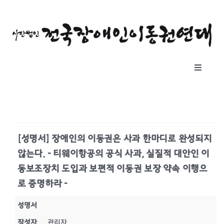
콘
텐
츠
로
건
Toggle
너
Navigat
뛰
소개
기
자료실
[성명서] 장애인의 이동권은 사과 한마디로 완성되지
않는다. - 티웨이항공의 공식 사과, 실질적 대안인 이
공지사항
동보조장치 도입과 보편적 이동권 보장 약속 이행으
로 증명하라 -
후원하기
성명서
작성자
관리자