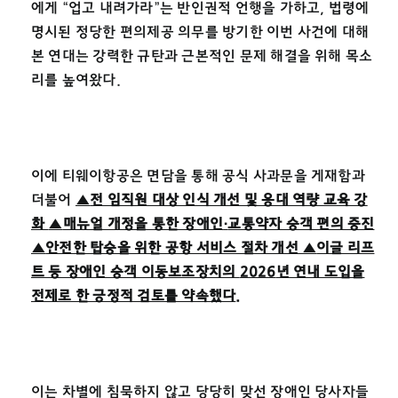
에게 “업고 내려가라”는 반인권적 언행을 가하고, 법령에
명시된 정당한 편의제공 의무를 방기한 이번 사건에 대해
본 연대는 강력한 규탄과 근본적인 문제 해결을 위해 목소
리를 높여왔다.
이에 티웨이항공은 면담을 통해 공식 사과문을 게재함과
더불어
▲
전 임직원 대상 인식 개선 및 응대 역량 교육 강
화
▲
매뉴얼 개정을 통한 장애인
·
교통약자 승객 편의 증진
▲
안전한 탑승을 위한 공항 서비스 절차 개선
▲
이글 리프
트 등 장애인 승객 이동보조장치의
2026
년 연내 도입을
전제로 한 긍정적 검토를 약속했다
.
이는 차별에 침묵하지 않고 당당히 맞선 장애인 당사자들