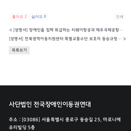
좋아요
2
싫어요
0
인쇄
«
[성명서] 장애인을 짐짝 취급하는 티웨이항공과 제주국제공항은 교통약자의 존엄하게 이동할 권리를 보장하라!
[성명서] 전북광역이동지원센터 특별교통수단 보호자 동승규정 삭제를 환영한다. 이제 3시간이나 되는 장콜 대기시간 줄여 장애인이동권 완전 보장하라!
»
목록보기
사단법인 전국장애인이동권연대
주소 : [03086] 서울특별시 종로구 동숭길 25, 마로니에
유리빌딩 5층