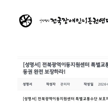
콘
텐
츠
로
건
너
뛰
기
[성명서] 전북광역이동지원센터 특별교통
동권 완전 보장하라!
성명서
작성자
관리자
작성일
2026-
[성명서] 전북광역이동지원센터 특별교통수단 보호자