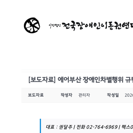
콘
텐
츠
로
건
너
뛰
기
[보도자료] 에어부산 장애인차별행위 규
보도자료
작성자
관리자
작성일
202
대표 : 권달주 | 전화 02-764-6969 | 팩스0