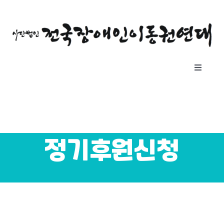
콘
텐
츠
로
건
Toggle
너
Navigat
뛰
소개
기
자료실
정기후원신청
공지사항
후원하기