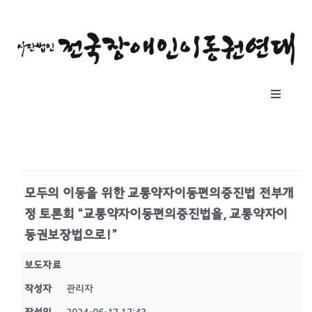
콘
텐
츠
로
건
Toggle
너
Navigat
뛰
소개
기
자료실
모두의 이동을 위한 교통약자이동편의증진법 전부개
정 토론회 “교통약자이동편의증진법을, 교통약자이
공지사항
동권보장법으로!”
보도자료
후원하기
작성자
관리자