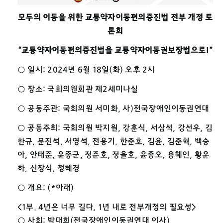
모두의 이동을 위한 교통약자이동편의증진법 전부 개정 토
론회
“교통약자이동편의증진법을 교통약자이동권보장법으로!”
○ 일시: 2024년 6월 18일(화) 오후 2시
○ 장소: 국회의원회관 제2세미나실
○ 공동주관: 국회의원 서미화, 사)전국장애인이동권연대
○ 공동주최: 국회의원 박지원, 강훈식, 서삼석, 강선우, 김
한규, 문진석, 서영석, 전용기, 한준호, 김윤, 김준혁, 백승
아, 안태준, 윤종군, 정준호, 정을호, 윤종오, 용혜인, 황운
하, 신장식, 정혜경
○ 개요: (*아래)
<1부. 4년은 너무 길다, 1년 내로 전부개정의 필요성>
○ 사회: 박대희(전국장애인이동권연대 이사)