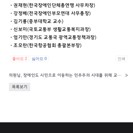
- 권재현(한국장애인단체총연맹 사무차장)
- 강정배(전국장애인부모연대 사무총장)
- 김기룡(중부대학교 교수)
- 신보미(국토교통부 생활교통복지과장)
- 엄기만(경기도 교통국 광역교통정책과장)
- 조모란(한국항공협회 총괄본부장)
좋아요
2
싫어요
0
인쇄
의원님, 장애인도 시민으로 이동하는 민주주의 시대를 위해 교통약자이동권보장법 제정해주십시오.
»
목록보기